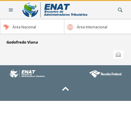
Ir
Busca
para
o
conteúdo.
Área Nacional
Área Internacional
|
Ir
para
Godofredo Viana
a
Ações
Enviar
do
navegação
documento