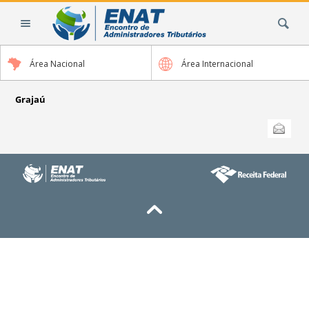
Ir
Busca
para
o
conteúdo.
Área Nacional
Área Internacional
|
Ir
para
Grajaú
a
Ações
Enviar
do
navegação
documento