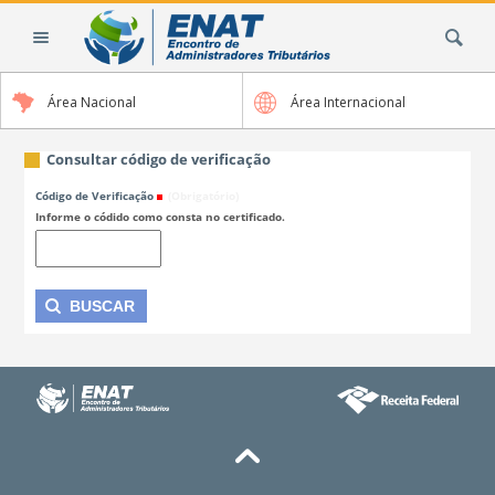
Ir
Busca
para
o
conteúdo.
Área Nacional
Área Internacional
|
Ir
para
Consultar código de verificação
a
Código de Verificação
(Obrigatório)
navegação
Informe o códido como consta no certificado.