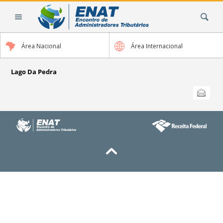
Ir
Busca
para
o
conteúdo.
Área Nacional
Área Internacional
|
Ir
para
Lago Da Pedra
a
Ações
Enviar
do
navegação
documento