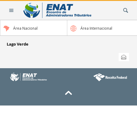
Ir
Busca
para
o
conteúdo.
Área Nacional
Área Internacional
|
Ir
para
Lago Verde
a
Ações
Enviar
do
navegação
documento