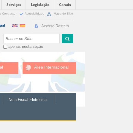
Serviços
Legislação
Canais
o Contraste
Acessibilidade
Mapa do Sítio
Acesso Restrito
Busca
apenas nesta seção
al
Área Internacional
Nota Fiscal Eletrônica