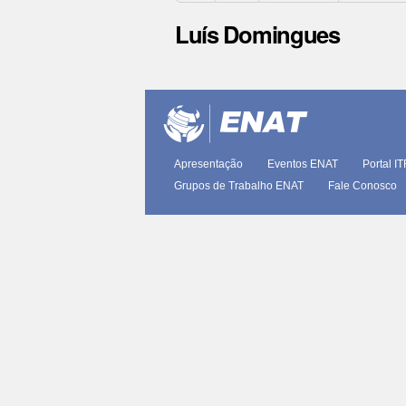
Luís Domingues
Ações
do
documento
Apresentação
Eventos ENAT
Portal I
Grupos de Trabalho ENAT
Fale Conosco