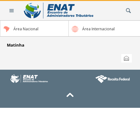
Ir
Busca
para
o
conteúdo.
Área Nacional
Área Internacional
|
Ir
para
Matinha
a
Ações
Enviar
do
navegação
documento