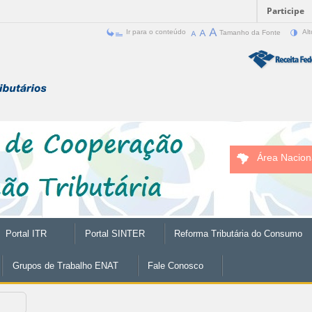
Participe
Ir para o conteúdo
Tamanho da Fonte
Alt
Área Nacion
Portal ITR
Portal SINTER
Reforma Tributária do Consumo
Grupos de Trabalho ENAT
Fale Conosco