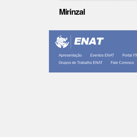
Mirinzal
Ações
do
documento
Apresentação
Eventos ENAT
Portal I
Grupos de Trabalho ENAT
Fale Conosco