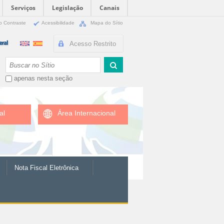
Serviços
Legislação
Canais
o Contraste
Acessibilidade
Mapa do Sítio
Acesso Restrito
Busca
apenas nesta seção
al
Área Internacional
Nota Fiscal Eletrônica