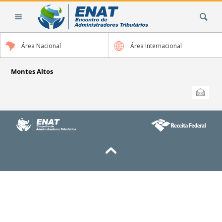
Ir
Busca
para
o
conteúdo.
Área Nacional
Área Internacional
|
Ir
para
Montes Altos
a
Ações
Enviar
do
navegação
documento