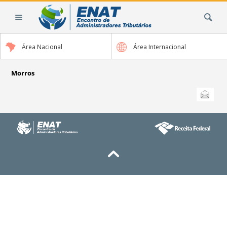
Ir
Busca
para
o
conteúdo.
Área Nacional
Área Internacional
|
Ir
para
Morros
a
Ações
Enviar
do
navegação
documento