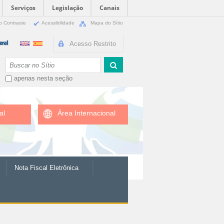
Serviços
Legislação
Canais
o Contraste
Acessibilidade
Mapa do Sítio
Acesso Restrito
Busca
apenas nesta seção
al
Área Internacional
Nota Fiscal Eletrônica