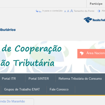
Participe
Ir para o conteúdo
Tamanho da Fonte
Alt
Área Nacion
Portal ITR
Portal SINTER
Reforma Tributária do Consumo
Grupos de Trabalho ENAT
Fale Conosco
linda Do Maranhão