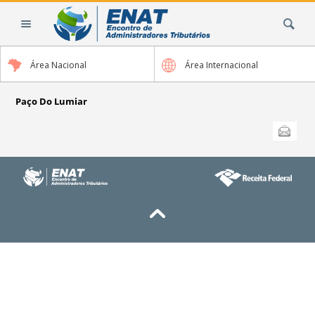
Ir
Busca
para
o
conteúdo.
Área Nacional
Área Internacional
|
Ir
para
Paço Do Lumiar
a
Ações
Enviar
do
navegação
documento