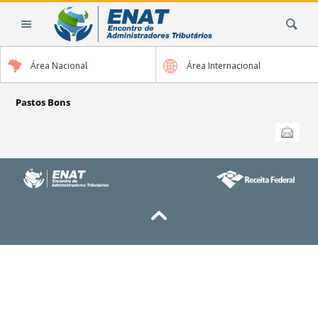
Ir
Busca
para
o
conteúdo.
Área Nacional
Área Internacional
|
Ir
para
Pastos Bons
a
Ações
Enviar
do
navegação
documento