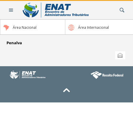
Ir
Busca
para
o
conteúdo.
Área Nacional
Área Internacional
|
Ir
para
Penalva
a
Ações
Enviar
do
navegação
documento