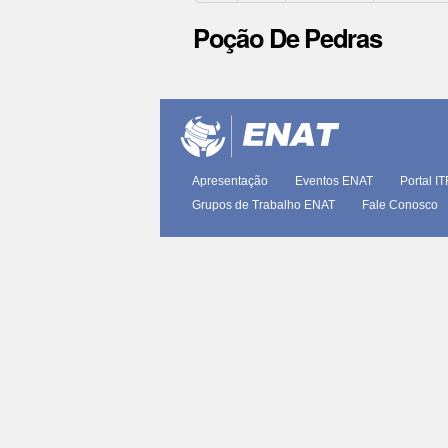
Poção De Pedras
Ações
do
documento
Apresentação
Eventos ENAT
Portal I
Grupos de Trabalho ENAT
Fale Conosco