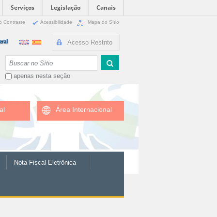
Serviços
Legislação
Canais
o Contraste
Acessibilidade
Mapa do Sítio
Acesso Restrito
Busca
apenas nesta seção
al
Área Internacional
Nota Fiscal Eletrônica