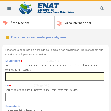
Ir
Busca
para
o
conteúdo.
Área Nacional
Área Internacional
|
Ir
para
Enviar este conteúdo para alguém
a
navegação
Preencha o endereço de e-mail de seu amigo e nós enviaremos uma mensagem que
contém um link para este conteúdo.
Enviar para
(Obrigatório)
Informe o endereço de e-mail que receberá o link deste conteúdo. Informar e-mail
com letras minúsculas.
De
(Obrigatório)
Seu endereço de e-mail. Informar e-mail com letras minúsculas.
Comentário
Um comentário sobre este conteúdo.