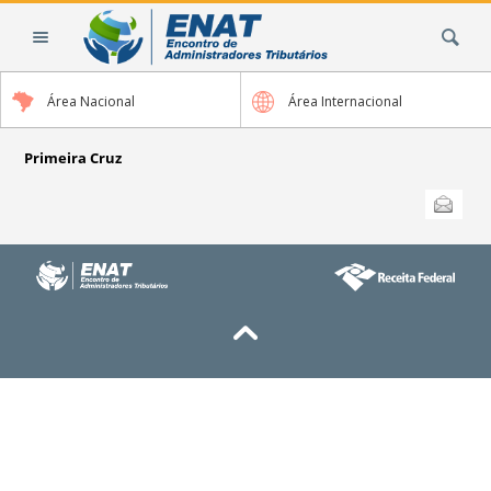
Ir
Busca
para
o
conteúdo.
Área Nacional
Área Internacional
|
Ir
para
Primeira Cruz
a
Ações
Enviar
do
navegação
documento