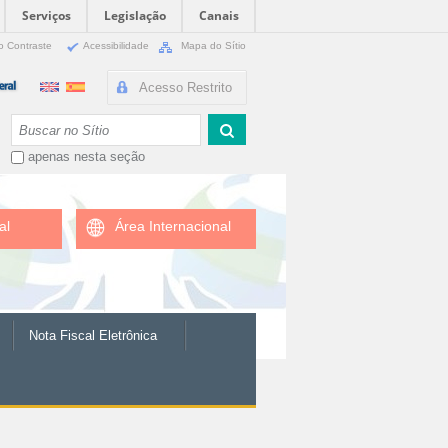
Serviços
Legislação
Canais
o Contraste
Acessibilidade
Mapa do Sítio
Acesso Restrito
Busca
apenas nesta seção
al
Área Internacional
Nota Fiscal Eletrônica