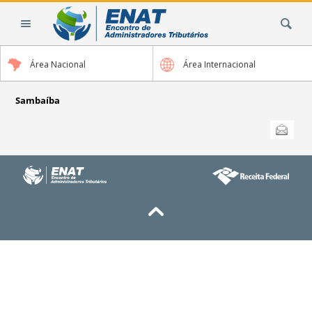
Ir
Busca
para
o
conteúdo.
Área Nacional
Área Internacional
|
Ir
para
Sambaíba
a
Ações
Enviar
do
navegação
documento