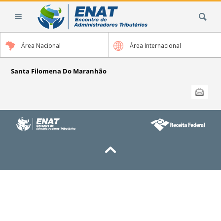
Ir
Busca
para
o
conteúdo.
Área Nacional
Área Internacional
|
Ir
para
Santa Filomena Do Maranhão
a
Ações
Enviar
do
navegação
documento