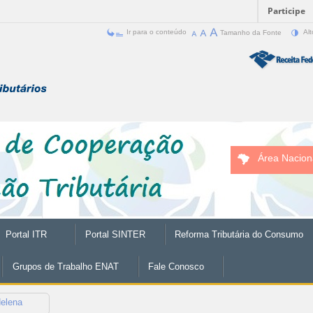
Participe
Ir para o conteúdo
Tamanho da Fonte
Alt
Área Nacion
Portal ITR
Portal SINTER
Reforma Tributária do Consumo
Grupos de Trabalho ENAT
Fale Conosco
elena