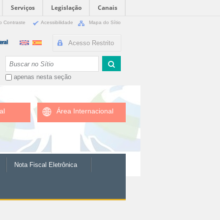
Serviços
Legislação
Canais
o Contraste
Acessibilidade
Mapa do Sítio
Acesso Restrito
Busca
apenas nesta seção
al
Área Internacional
Nota Fiscal Eletrônica