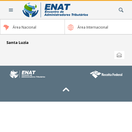
Ir
Busca
para
o
conteúdo.
Área Nacional
Área Internacional
|
Ir
para
Santa Luzia
a
Ações
Enviar
do
navegação
documento