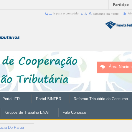
Participe
Ir para o conteúdo
Tamanho da Fonte
Alt
Área Nacion
Portal ITR
Portal SINTER
Reforma Tributária do Consumo
Grupos de Trabalho ENAT
Fale Conosco
uzia Do Paruá