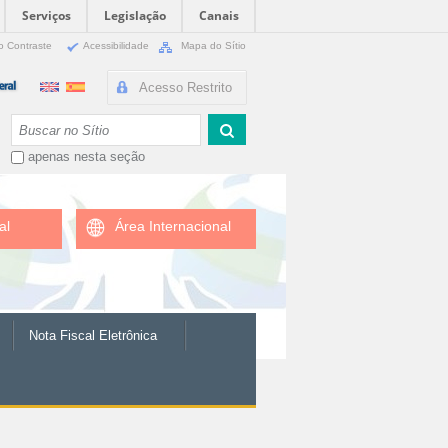
Serviços
Legislação
Canais
o Contraste
Acessibilidade
Mapa do Sítio
Acesso Restrito
Busca
apenas nesta seção
al
Área Internacional
Nota Fiscal Eletrônica