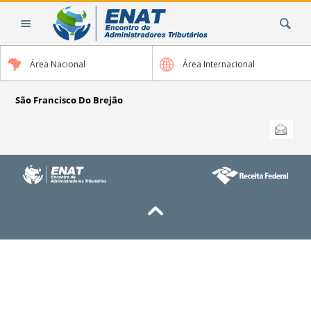
Ir
Busca
para
o
conteúdo.
Área Nacional
Área Internacional
|
Ir
para
São Francisco Do Brejão
a
Ações
Enviar
do
navegação
documento