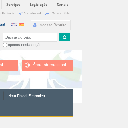
Serviços
Legislação
Canais
o Contraste
Acessibilidade
Mapa do Sítio
Acesso Restrito
Busca
apenas nesta seção
al
Área Internacional
Nota Fiscal Eletrônica