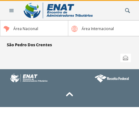
Ir
Busca
para
o
conteúdo.
Área Nacional
Área Internacional
|
Ir
para
São Pedro Dos Crentes
a
Ações
Enviar
do
navegação
documento