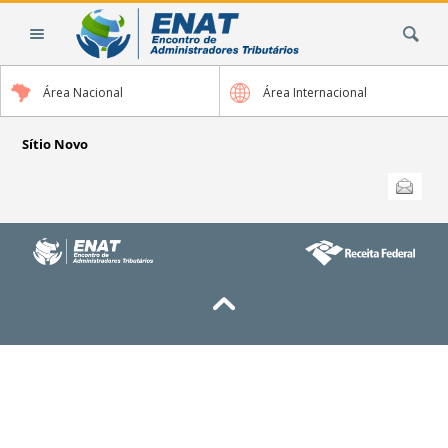
Ir
Busca
para
o
conteúdo.
Área Nacional
Área Internacional
|
Ir
para
Sítio Novo
a
Ações
Enviar
do
navegação
documento