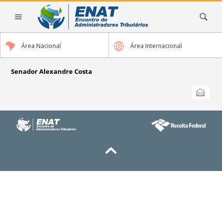
Ir
Busca
para
o
conteúdo.
Área Nacional
Área Internacional
|
Ir
para
Senador Alexandre Costa
a
Ações
Enviar
do
navegação
documento