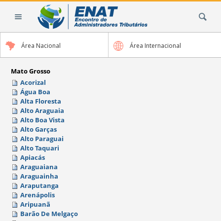
Ir
Busca
para
o
conteúdo.
Área Nacional
Área Internacional
|
Ir
para
Mato Grosso
a
Acorizal
Água Boa
navegação
Alta Floresta
Alto Araguaia
Alto Boa Vista
Alto Garças
Alto Paraguai
Alto Taquari
Apiacás
Araguaiana
Araguainha
Araputanga
Arenápolis
Aripuanã
Barão De Melgaço