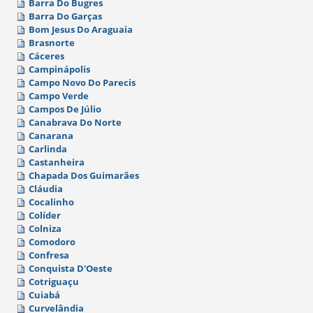
Barra Do Bugres
Barra Do Garças
Bom Jesus Do Araguaia
Brasnorte
Cáceres
Campinápolis
Campo Novo Do Parecis
Campo Verde
Campos De Júlio
Canabrava Do Norte
Canarana
Carlinda
Castanheira
Chapada Dos Guimarães
Cláudia
Cocalinho
Colíder
Colniza
Comodoro
Confresa
Conquista D'Oeste
Cotriguaçu
Cuiabá
Curvelândia