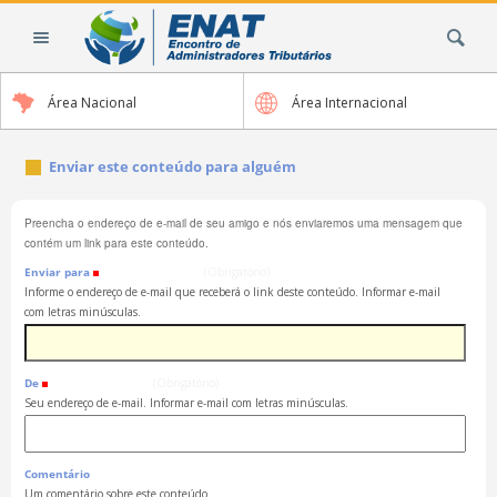
Ir
Busca
para
o
conteúdo.
Área Nacional
Área Internacional
|
Ir
para
Enviar este conteúdo para alguém
a
navegação
Preencha o endereço de e-mail de seu amigo e nós enviaremos uma mensagem que
contém um link para este conteúdo.
Enviar para
(Obrigatório)
Informe o endereço de e-mail que receberá o link deste conteúdo. Informar e-mail
com letras minúsculas.
De
(Obrigatório)
Seu endereço de e-mail. Informar e-mail com letras minúsculas.
Comentário
Um comentário sobre este conteúdo.