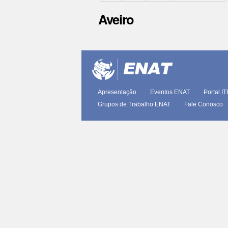
Aveiro
Ações
do
documento
Apresentação
Eventos ENAT
Portal I
Grupos de Trabalho ENAT
Fale Conosco