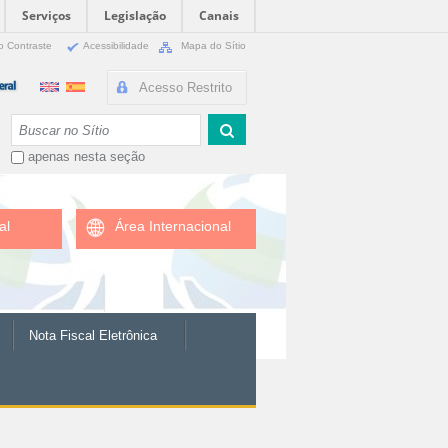
Serviços
Legislação
Canais
o Contraste
Acessibilidade
Mapa do Sítio
Acesso Restrito
Busca
apenas nesta seção
al
Área Internacional
Nota Fiscal Eletrônica