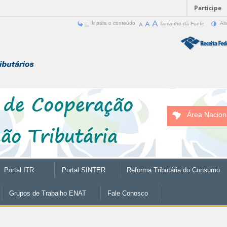
Participe
Ir para o conteúdo
Tamanho da Fonte
Alt
Área Nacion
Portal ITR
Portal SINTER
Reforma Tributária do Consumo
Grupos de Trabalho ENAT
Fale Conosco