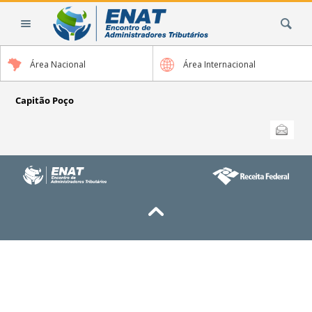
Ir
Busca
para
o
conteúdo.
Área Nacional
Área Internacional
|
Ir
para
Capitão Poço
a
Ações
Enviar
do
navegação
documento