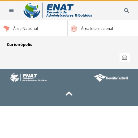
Ir
Busca
para
o
conteúdo.
Área Nacional
Área Internacional
|
Ir
para
Curionópolis
a
Ações
Enviar
do
navegação
documento