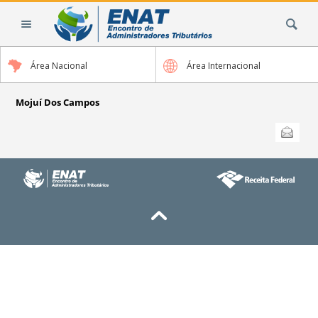
Ir
Busca
para
o
conteúdo.
Área Nacional
Área Internacional
|
Ir
para
Mojuí Dos Campos
a
Ações
Enviar
do
navegação
documento