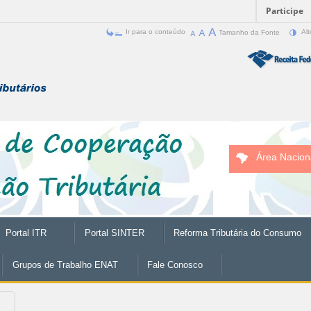
Participe
Ir para o conteúdo
Tamanho da Fonte
Alt
Área Nacion
Portal ITR
Portal SINTER
Reforma Tributária do Consumo
Grupos de Trabalho ENAT
Fale Conosco