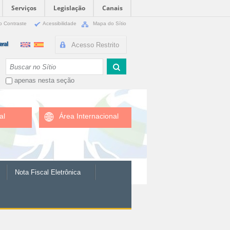
Serviços
Legislação
Canais
o Contraste
Acessibilidade
Mapa do Sítio
Acesso Restrito
Busca
apenas nesta seção
al
Área Internacional
Nota Fiscal Eletrônica