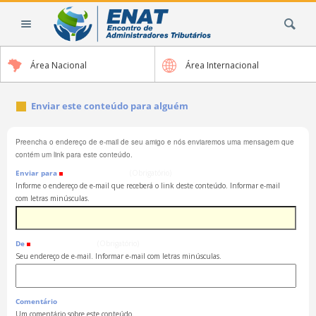
Ir
Busca
para
o
conteúdo.
Área Nacional
Área Internacional
|
Ir
para
Enviar este conteúdo para alguém
a
navegação
Preencha o endereço de e-mail de seu amigo e nós enviaremos uma mensagem que
contém um link para este conteúdo.
Enviar para
(Obrigatório)
Informe o endereço de e-mail que receberá o link deste conteúdo. Informar e-mail
com letras minúsculas.
De
(Obrigatório)
Seu endereço de e-mail. Informar e-mail com letras minúsculas.
Comentário
Um comentário sobre este conteúdo.