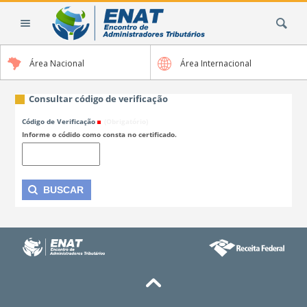
Ir
Busca
para
o
conteúdo.
Área Nacional
Área Internacional
|
Ir
para
Consultar código de verificação
a
Código de Verificação
(Obrigatório)
navegação
Informe o códido como consta no certificado.