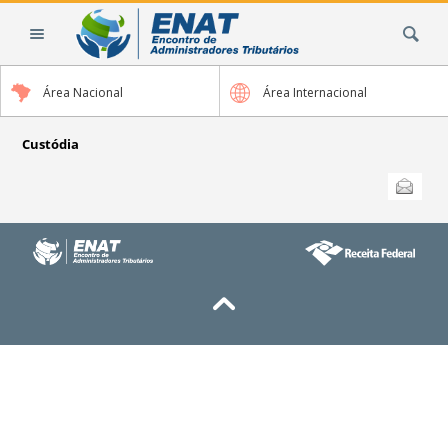
Ir
Busca
para
o
conteúdo.
Área Nacional
Área Internacional
|
Ir
para
Custódia
a
Ações
Enviar
do
navegação
documento