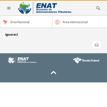
Ir
Busca
para
o
conteúdo.
Área Nacional
Área Internacional
|
Ir
para
Iguaraci
a
Ações
Enviar
do
navegação
documento