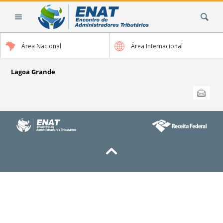
Ir
Busca
para
o
conteúdo.
Área Nacional
Área Internacional
|
Ir
para
Lagoa Grande
a
Ações
Enviar
do
navegação
documento