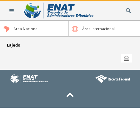
Ir
Busca
para
o
conteúdo.
Área Nacional
Área Internacional
|
Ir
para
Lajedo
a
Ações
Enviar
do
navegação
documento