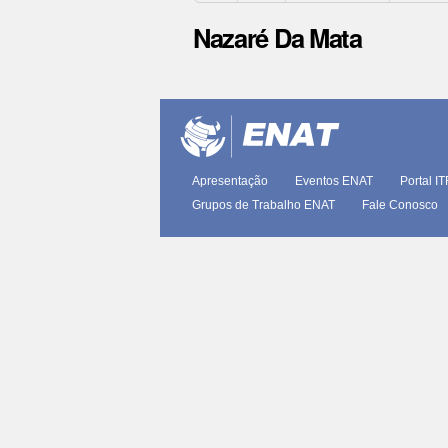
Nazaré Da Mata
Ações
do
documento
Apresentação
Eventos ENAT
Portal I
Grupos de Trabalho ENAT
Fale Conosco