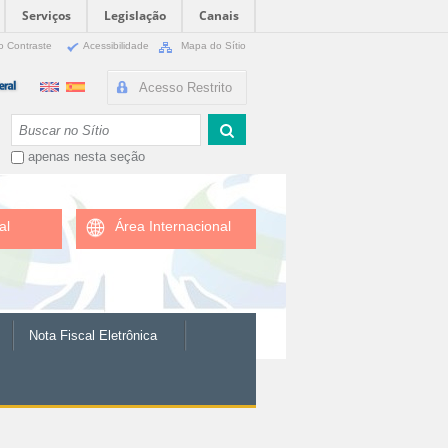
Serviços
Legislação
Canais
o Contraste
Acessibilidade
Mapa do Sítio
Acesso Restrito
Busca
apenas nesta seção
al
Área Internacional
Nota Fiscal Eletrônica