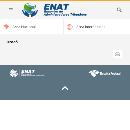
Ir
Busca
para
o
conteúdo.
Área Nacional
Área Internacional
|
Ir
para
Orocó
a
Ações
Enviar
do
navegação
documento