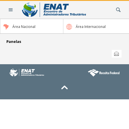
Ir
Busca
para
o
conteúdo.
Área Nacional
Área Internacional
|
Ir
para
Panelas
a
Ações
Enviar
do
navegação
documento