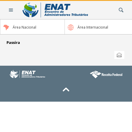
Ir
Busca
para
o
conteúdo.
Área Nacional
Área Internacional
|
Ir
para
Passira
a
Ações
Enviar
do
navegação
documento