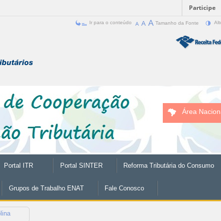
Participe
Ir para o conteúdo
Tamanho da Fonte
Alt
Área Nacion
Portal ITR
Portal SINTER
Reforma Tributária do Consumo
Grupos de Trabalho ENAT
Fale Conosco
lina