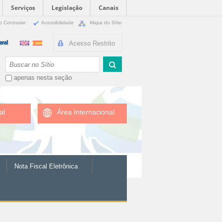
Serviços
Legislação
Canais
o Contraste
Acessibilidade
Mapa do Sítio
Acesso Restrito
Busca
apenas nesta seção
al
Área Internacional
Nota Fiscal Eletrônica