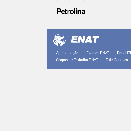
Petrolina
Ações
do
documento
Apresentação
Eventos ENAT
Portal I
Grupos de Trabalho ENAT
Fale Conosco