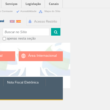
Serviços
Legislação
Canais
o Contraste
Acessibilidade
Mapa do Sítio
Acesso Restrito
Busca
apenas nesta seção
al
Área Internacional
Nota Fiscal Eletrônica