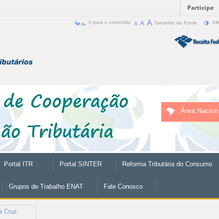
Participe
Ir para o conteúdo
Tamanho da Fonte
Alt
Área Nacion
Portal ITR
Portal SINTER
Reforma Tributária do Consumo
Grupos de Trabalho ENAT
Fale Conosco
a Cruz