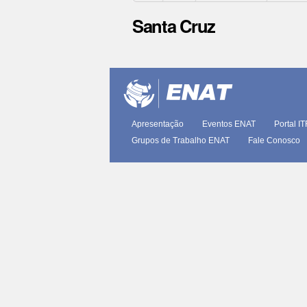
Santa Cruz
Ações
do
documento
Apresentação
Eventos ENAT
Portal I
Grupos de Trabalho ENAT
Fale Conosco