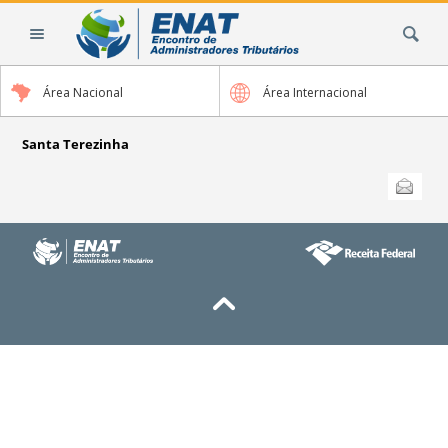
Ir
Busca
para
o
conteúdo.
Área Nacional
Área Internacional
|
Ir
para
Santa Terezinha
a
Ações
Enviar
do
navegação
documento