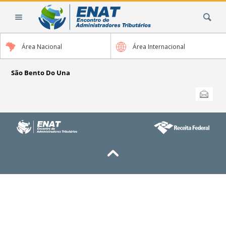
Ir
Busca
para
o
conteúdo.
Área Nacional
Área Internacional
|
Ir
para
São Bento Do Una
a
Ações
Enviar
do
navegação
documento