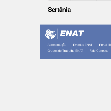
Sertânia
Ações
do
documento
Apresentação
Eventos ENAT
Portal I
Grupos de Trabalho ENAT
Fale Conosco