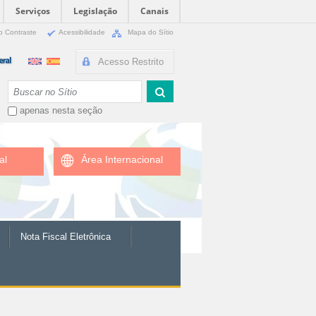
Serviços
Legislação
Canais
o Contraste
Acessibilidade
Mapa do Sítio
Acesso Restrito
Busca
apenas nesta seção
al
Área Internacional
Nota Fiscal Eletrônica