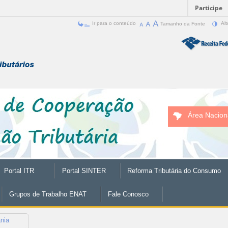
Participe
Ir para o conteúdo
Tamanho da Fonte
Alt
Área Nacion
Portal ITR
Portal SINTER
Reforma Tributária do Consumo
Grupos de Trabalho ENAT
Fale Conosco
ânia